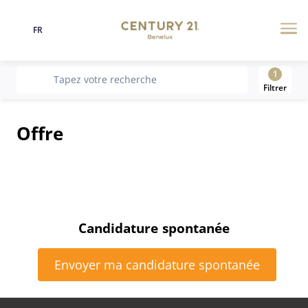
FR
Langue
Me
1
recherche
Tapez votre recherche
Filtrer
Offre
Candidature spontanée
Envoyer ma candidature spontanée