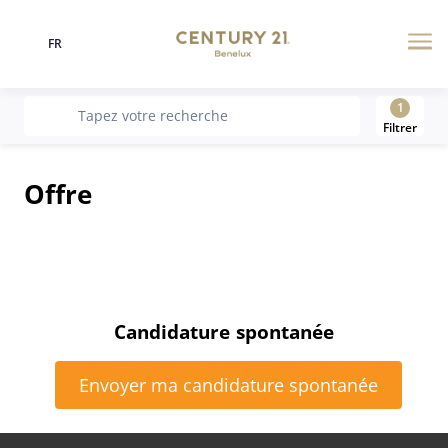
FR
Langue
Me
1
recherche
Tapez votre recherche
Filtrer
Offre
Candidature spontanée
Envoyer ma candidature spontanée