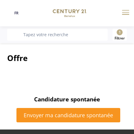
FR
Langue
Me
1
recherche
Tapez votre recherche
Filtrer
Offre
Candidature spontanée
Envoyer ma candidature spontanée