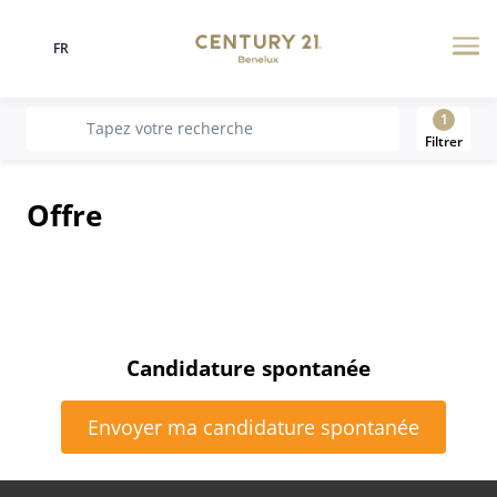
FR
Langue
Me
1
recherche
Tapez votre recherche
Filtrer
Offre
Candidature spontanée
Envoyer ma candidature spontanée