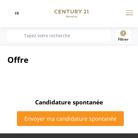
FR
Langue
Me
1
recherche
Tapez votre recherche
Filtrer
Offre
Candidature spontanée
Envoyer ma candidature spontanée