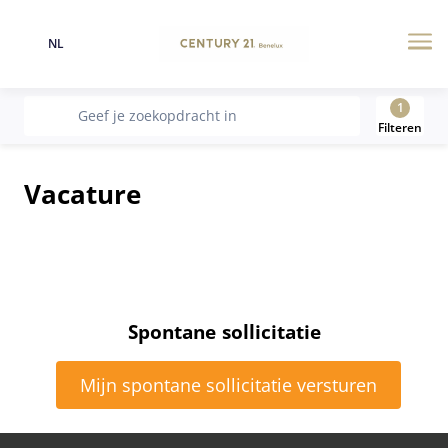
NL
Taal
Me
1
recherche
Geef je zoekopdracht in
Filteren
Vacature
Spontane sollicitatie
Mijn spontane sollicitatie versturen