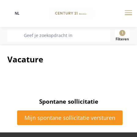
NL
Taal
Me
1
recherche
Geef je zoekopdracht in
Filteren
Vacature
Spontane sollicitatie
Mijn spontane sollicitatie versturen