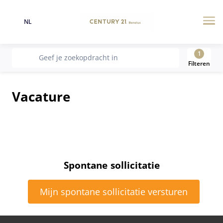
NL
Taal
Me
1
recherche
Geef je zoekopdracht in
Filteren
Vacature
Spontane sollicitatie
Mijn spontane sollicitatie versturen