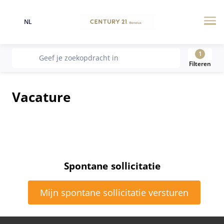
NL
Taal
Me
1
recherche
Geef je zoekopdracht in
Filteren
Vacature
Spontane sollicitatie
Mijn spontane sollicitatie versturen