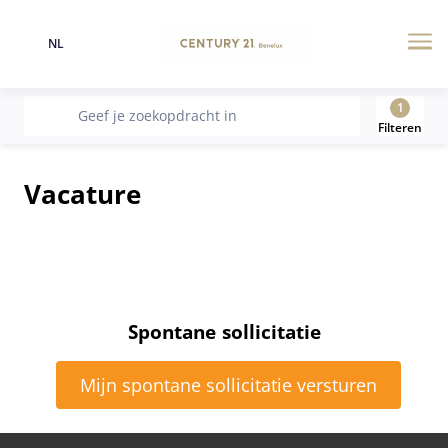
NL
Taal
Me
1
recherche
Geef je zoekopdracht in
Filteren
Vacature
Spontane sollicitatie
Mijn spontane sollicitatie versturen