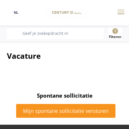
NL
Taal
Me
1
recherche
Geef je zoekopdracht in
Filteren
Vacature
Spontane sollicitatie
Mijn spontane sollicitatie versturen