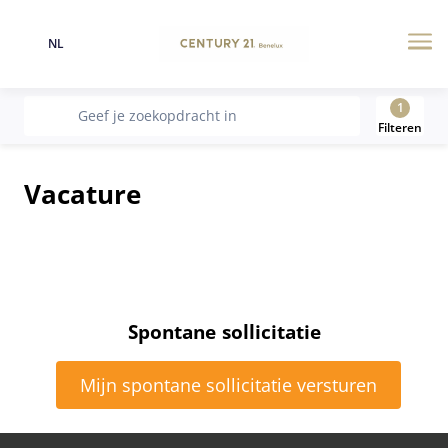
NL
Taal
Me
1
recherche
Geef je zoekopdracht in
Filteren
Vacature
Spontane sollicitatie
Mijn spontane sollicitatie versturen